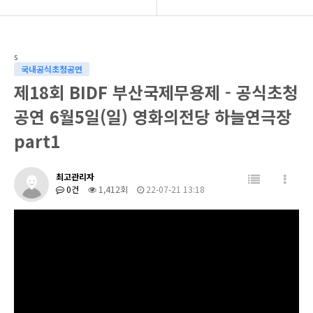
BIDF 소개
BIDF 공연사진
s
프로그램
BIDF 공연영상
국내공식초청공연
제18회 BIDF 부산국제무용제 - 공식초청
공연현장
BIDF공연팀
공연 6월5일(일) 영화의전당 하늘연극장
커뮤니티
part1
최고관리자
0건
1,412회
22-07-21 13:18