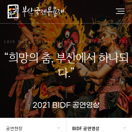
18th Busan Internatianal Dance Festival 202
2
“희망의 춤, 부산에서 하나되
다.”
2021 BIDF 공연영상
공연현장
BIDF 공연영상