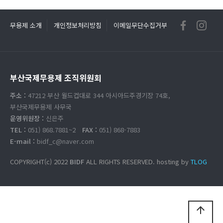
무용제 소개
개인정보처리방침
이메일무단수집거부
부산국제무용제 조직위원회
주소 :
47212 부산 월드컵대로 344 아시아드주경기장 74호,
부산국제무용제 사무국
운영위원장 :
신은주
TEL :
051) 868.7881~2
FAX :
051) 868-7883
E-mail :
bidf_c@naver.com
COPYRIGHT(c) 2022
BIDF
ALL RIGHTS RESERVED. hosting by
TLOG
arrow_upward