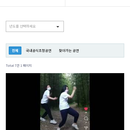
BIDF 소개
BIDF 공연사진
년도를 선택하세요
프로그램
BIDF 공연영상
공연현장
BIDF공연팀
전체
국내공식초청공연
찾아가는 공연
커뮤니티
Total 7건
1 페이지