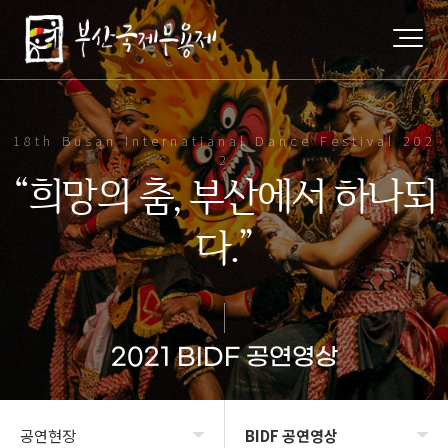
18th Busan Internatianal Dance Festival 202
2
“희망의 춤, 부산에서 하나되
다.”
2021 BIDF 공연영상
공연현장
BIDF 공연영상