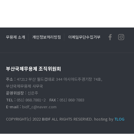
무용제 소개
개인정보처리방침
이메일무단수집거부
부산국제무용제 조직위원회
주소 :
47212 부산 월드컵대로 344 아시아드주경기장 74호,
부산국제무용제 사무국
운영위원장 :
신은주
TEL :
051) 868.7881~2
FAX :
051) 868-7883
E-mail :
bidf_c@naver.com
COPYRIGHT(c) 2022
BIDF
ALL RIGHTS RESERVED. hosting by
TLOG