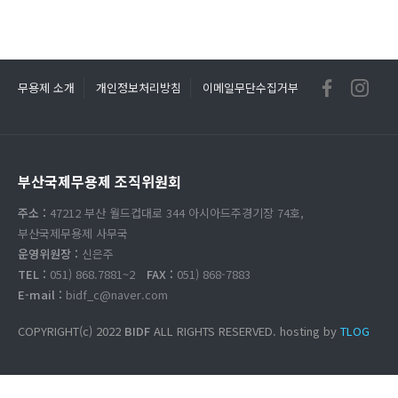
무용제 소개
개인정보처리방침
이메일무단수집거부
부산국제무용제 조직위원회
주소 :
47212 부산 월드컵대로 344 아시아드주경기장 74호,
부산국제무용제 사무국
운영위원장 :
신은주
TEL :
051) 868.7881~2
FAX :
051) 868-7883
E-mail :
bidf_c@naver.com
COPYRIGHT(c) 2022
BIDF
ALL RIGHTS RESERVED. hosting by
TLOG