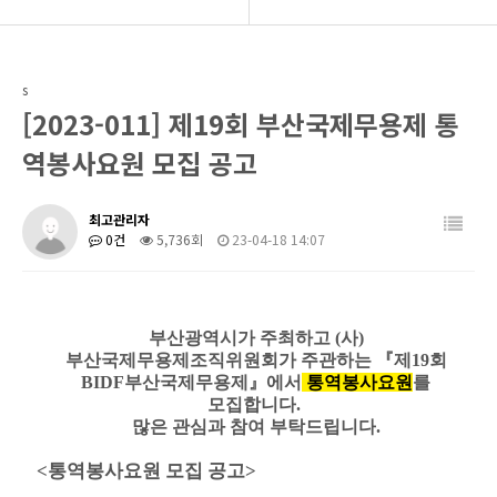
BIDF 소개
공지사항
s
프로그램
후원회 모집
[2023-011] 제19회 부산국제무용제 통
공연현장
BIDF 소식
역봉사요원 모집 공고
커뮤니티
최고관리자
0건
5,736회
23-04-18 14:07
부산광역시가 주최하고
(
사
)
부산국제무용제조직위원회가 주관하는
『
제
19
회
BIDF
부산국제무용제
』
에서
통역봉사요원
를
모집합니다
.
많은 관심과 참여 부탁드립니다
.
<통역봉사요원 모집 공고>