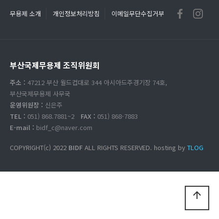
무용제 소개
개인정보처리방침
이메일무단수집거부
부산국제무용제 조직위원회
주소 :
47212 부산 월드컵대로 344 아시아드주경기장 74호,
부산국제무용제 사무국
운영위원장 :
신은주
TEL :
051) 868.7881~2
FAX :
051) 868-7883
E-mail :
bidf_c@naver.com
COPYRIGHT(c) 2022
BIDF
ALL RIGHTS RESERVED. hosting by
TLOG
arrow_upward