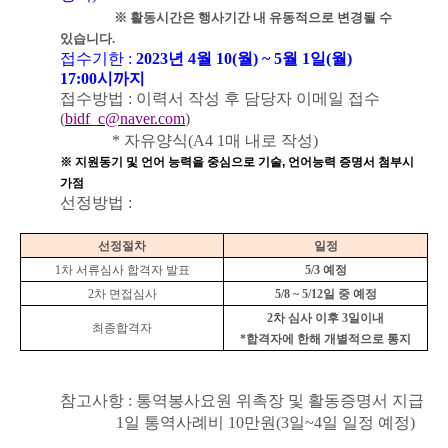
※
활동시간은 행사기간 내 유동적으로 변경될 수
있습니다
.
접수기한
:
2023
년
4
월
10(
월
) ~ 5
월 1
일
(월
)
17:00
시까지
접수방법
:
이력서 작성 후 담당자 이메일 접수
(
bidf_c@naver.com
)
*
자유양식
(A4 1
매 내로 작성
)
※
지원동기 및 언어 능력을 중심으로 기술
,
언어능력 증명서 첨부시
가점
선정방법
:
선정절차
일정
1
차 서류심사 합격자 발표
5/3
예정
2
차 면접심사
5/8 ~ 5/12
일 중 예정
2
차 심사 이후
3
일이내
최종합격자
*
합격자에 한해 개별적으로 통지
참고사항
:
통역봉사요원 위촉장 및 활동증명서 지급
1
일 통역사례비
10
만원
(3
일
~4
일 일정 예정
)