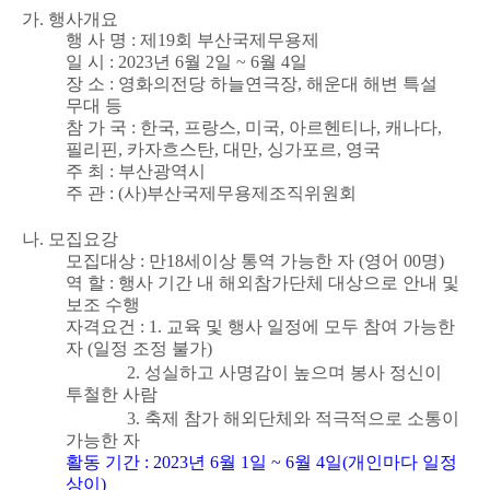
가
.
행사개요
행 사 명
:
제
19
회 부산국제무용제
일 시
: 2023
년
6
월
2
일
~ 6
월
4
일
장 소
:
영화의전당 하늘연극장
,
해운대 해변 특설
무대 등
참 가 국
:
한국
,
프랑스
,
미국
,
아르헨티나
,
캐나다
,
필리핀
,
카자흐스탄
,
대만
,
싱가포르
,
영국
주 최
:
부산광역시
주 관
: (
사
)
부산국제무용제조직위원회
나
.
모집요강
모집대상
:
만
18
세이상 통역 가능한 자
(
영어
00
명
)
역 할
:
행사 기간 내 해외참가단체 대상으로 안내 및
보조 수행
자격요건 :
1.
교육 및 행사 일정에 모두 참여 가능한
자
(
일정 조정 불가
)
2.
성실하고 사명감이 높으며 봉사 정신이
투철한 사람
3.
축제 참가 해외단체와 적극적으로 소통이
가능한 자
활동 기간
: 2023
년 6
월
1
일
~ 6
월
4
일
(
개인마다 일정
상이
)