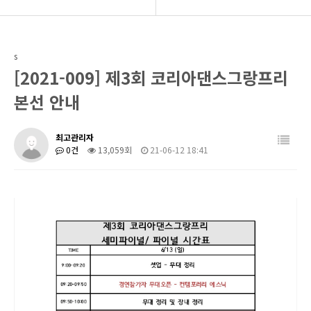
BIDF 소개
공지사항
s
프로그램
후원회 모집
[2021-009] 제3회 코리아댄스그랑프리
공연현장
BIDF 소식
본선 안내
커뮤니티
최고관리자
0건
13,059회
21-06-12 18:41