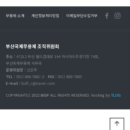
무용제 소개
개인정보처리방침
이메일무단수집거부
부산국제무용제 조직위원회
주소 :
47212 부산 월드컵대로 344 아시아드주경기장 74호,
부산국제무용제 사무국
운영위원장 :
신은주
TEL :
051) 868.7881~2
FAX :
051) 868-7883
E-mail :
bidf_c@naver.com
COPYRIGHT(c) 2022
BIDF
ALL RIGHTS RESERVED. hosting by
TLOG
arrow_upward