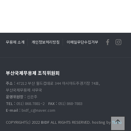
무용제 소개
개인정보처리방침
이메일무단수집거부
부산국제무용제 조직위원회
주소 :
47212 부산 월드컵대로 344 아시아드주경기장 74호,
부산국제무용제 사무국
운영위원장 :
신은주
TEL :
051) 868.7881~2
FAX :
051) 868-7883
E-mail :
bidf_c@naver.com
arrow_upward
COPYRIGHT(c) 2022
BIDF
ALL RIGHTS RESERVED. hosting by
TLOG