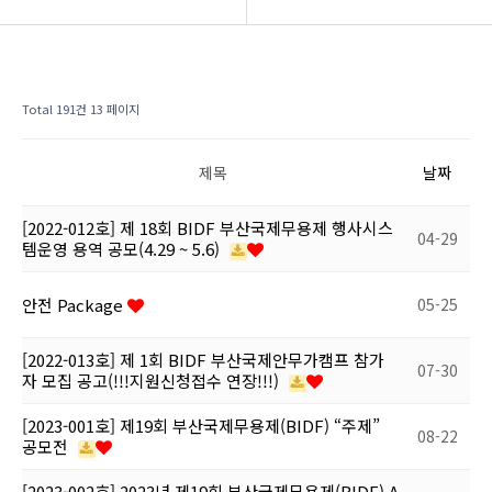
BIDF 소개
공지사항
프로그램
후원회 모집
Total 191건
13 페이지
공연현장
BIDF 소식
제목
날짜
커뮤니티
[2022-012호] 제 18회 BIDF 부산국제무용제 행사시스
04-29
템운영 용역 공모(4.29 ~ 5.6)
안전 Package
05-25
[2022-013호] 제 1회 BIDF 부산국제안무가캠프 참가
07-30
자 모집 공고(!!!지원신청접수 연장!!!)
[2023-001호] 제19회 부산국제무용제(BIDF) “주제”
08-22
공모전
[2023-002호] 2023년 제19회 부산국제무용제(BIDF) A