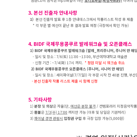
음원CD의 음악은 mp3파일이 아닌
오디오파일(확장자wav)
이어야 합
3. 본선 진출자 안내사항
1)
본선 진출자 발표 후 1층 안내데스크에서 작품리스트 작성 후 제출
* 각 부문 별 예선이 끝난 후 결과 발표 예정 (극장에서 확인 가능)
4. BIDF 국제무용콩쿠르 발레워크숍 및 오픈클래스
1) BIDF 국제무용콩쿠르 발레워크숍 (발레_프리주니어, 주니어 만 해당
- 일시 및 장소 : 7/6(토) 11:00 ~13:00, 부산여자대학교 예술관
- 신청 기간 : ~7/4(화) 17시 까지.
* 정원 미달 시 워크숍 취소
2) BIDF 국제무용콩쿠르 오픈클래스 (주니어, 시니어 만 해당)
- 일시 및 장소 : 세미파이널(7/7(일)) 각 부문 시작 전 40분 진행, 
- 본선 진출자 작품 리스트 제출 시 함께
신청
5. 기타사항
1)
분장
및
의상
은 자율(단,
예선은 분장 불가
/ 컨템포러리 지정음악작품은
2)
환불
은
7/3(수) 17:00
까지만 가능 (이후 및 당일은 기권처리)
3)
파이널 경연 관람시
입장권 구입
후 극장 입장 가능(5,000원)