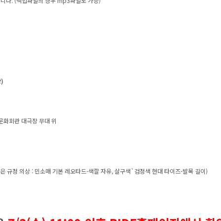
니다. (백업파일의 경우 mp3파일도 가능)
)
부산문화회관 대극장 무대 위
 규정 의상 : 민소매 기본 레오타드-색깔 자유, 살구색`검정색 현대 타이즈-발목 길이)