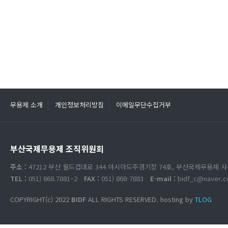
무용제 소개
개인정보처리방침
이메일무단수집거부
부산국제무용제 조직위원회
주소 :
47212 부산 월드컵대로 344 아시아드주경기장 74호, 부산국제무용제 
TEL :
051) 868.7881~2
FAX :
051) 868-7883
E-mail :
bidf_c@naver.
COPYRIGHT(c) 2022
BIDF
ALL RIGHTS RESERVED. hosting by
TLOG