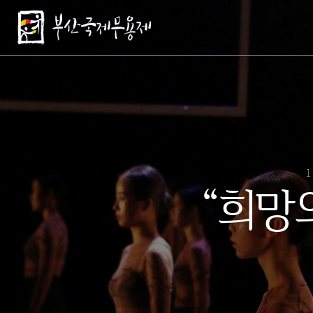
1
“희망