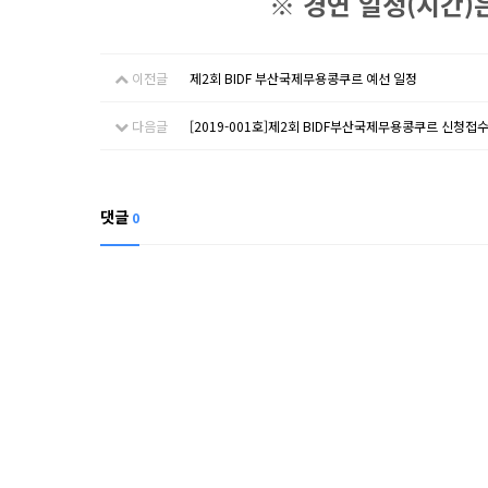
※ 경연 일정(시간)
이전글
제2회 BIDF 부산국제무용콩쿠르 예선 일정
다음글
[2019-001호]제2회 BIDF부산국제무용콩쿠르 신청접
댓글
0