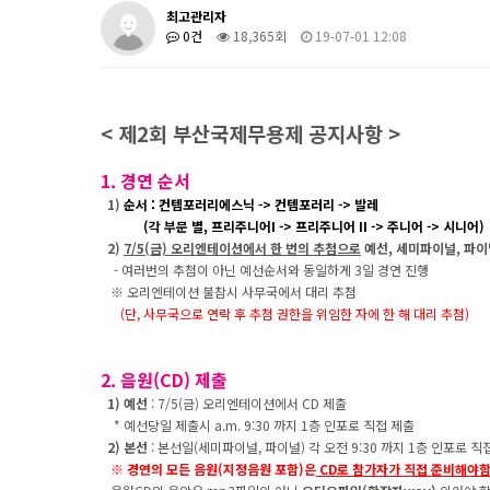
최고관리자
0건
18,365회
19-07-01 12:08
< 제2회 부산국제무용제 공지사항 >
1. 경연 순서
1)
순서
:
컨템포러리에스닉 -> 컨템
포러리 -> 발레
​(
각 부문 별, 프리주니어I -> 프리주니어 II -> 주니어 -> 시니어)
2)
7/5(금) 오리엔테이션에서 한 번의 추첨으로
예선, 세미파이널, 파이
- 여러번의 추첨이 아닌 예선순서와 동일하게 3일 경연 진행
※ 오리엔테이션 불참시 사무국에서 대리 추첨
(단, 사무국으로 연락 후 추첨 권한을 위임한 자에 한 해 대리 추첨)
2. 음원(CD) 제출
1) 예선
: 7/5(금) 오리엔테이션에서 CD 제출
* 예선당일 제출시 a.m. 9:30 까지 1층 인포로 직접 제출
2) 본선
: 본선일(세미파이널, 파이널) 각 오전 9:30 까지 1층 인포로 직
※ 경연의 모든 음원(지정음원 포함)은
CD로 참가자가 직접 준비해야