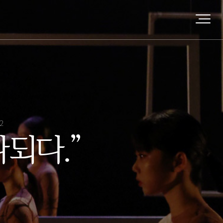
22
되다.”